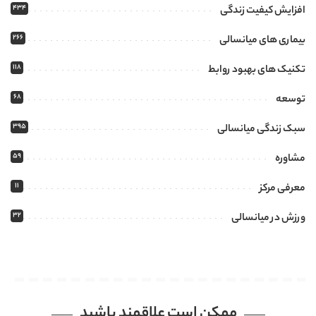
434
افزایش کیفیت زندگی
266
بیماری های میانسالی
118
تکنیک های بهبود روابط
68
توسعه
395
سبک زندگی میانسالی
59
مشاوره
11
معرفی مرکز
32
ورزش در میانسالی
ممکن است علاقمند باشید