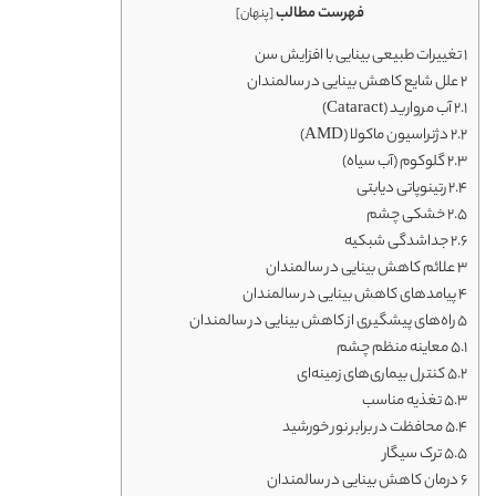
فهرست مطالب
[
پنهان
]
1
تغییرات طبیعی بینایی با افزایش سن
2
علل شایع کاهش بینایی در سالمندان
2.1
آب مروارید (Cataract)
2.2
دژنراسیون ماکولا (AMD)
2.3
گلوکوم (آب سیاه)
2.4
رتینوپاتی دیابتی
2.5
خشکی چشم
2.6
جداشدگی شبکیه
3
علائم کاهش بینایی در سالمندان
4
پیامدهای کاهش بینایی در سالمندان
5
راه‌های پیشگیری از کاهش بینایی در سالمندان
5.1
معاینه منظم چشم
5.2
کنترل بیماری‌های زمینه‌ای
5.3
تغذیه مناسب
5.4
محافظت در برابر نور خورشید
5.5
ترک سیگار
6
درمان کاهش بینایی در سالمندان