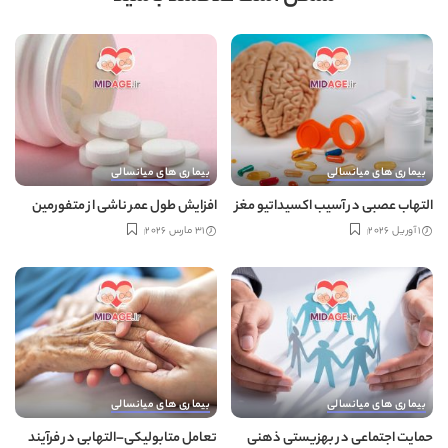
بیماری های میانسالی
بیماری های میانسالی
التهاب عصبی در آسیب اکسیداتیو مغز
افزایش طول عمر ناشی از متفورمین
1 آوریل 2026
31 مارس 2026
بیماری های میانسالی
بیماری های میانسالی
حمایت اجتماعی در بهزیستی ذهنی
تعامل متابولیکی–التهابی در فرآیند