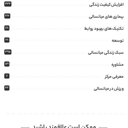
434
افزایش کیفیت زندگی
266
بیماری های میانسالی
118
تکنیک های بهبود روابط
68
توسعه
395
سبک زندگی میانسالی
59
مشاوره
11
معرفی مرکز
32
ورزش در میانسالی
ممکن است علاقمند باشید