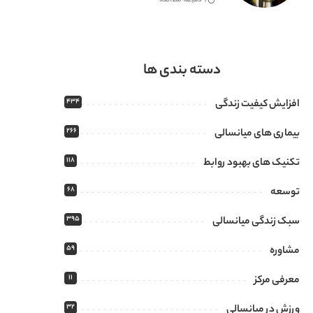
6 دقیقه مطالعه
دسته بندی ها
434
افزایش کیفیت زندگی
266
بیماری های میانسالی
118
تکنیک های بهبود روابط
68
توسعه
395
سبک زندگی میانسالی
59
مشاوره
11
معرفی مرکز
32
ورزش در میانسالی