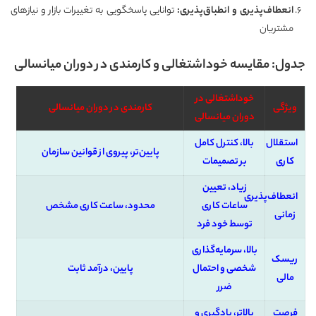
انعطاف‌پذیری و انطباق‌پذیری
:
توانایی پاسخگویی به تغییرات بازار و نیازهای
مشتریان
جدول: مقایسه خوداشتغالی و کارمندی در دوران میانسالی
خوداشتغالی در
ویژگی
کارمندی در دوران میانسالی
دوران میانسالی
استقلال
بالا، کنترل کامل
پایین‌تر، پیروی از قوانین سازمان
کاری
بر تصمیمات
زیاد، تعیین
انعطاف‌پذیری
ساعات کاری
محدود، ساعت کاری مشخص
زمانی
توسط خود فرد
بالا، سرمایه‌گذاری
ریسک
شخصی و احتمال
پایین، درآمد ثابت
مالی
ضرر
فرصت
بالاتر، یادگیری و