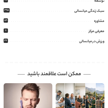
68
توسعه
395
سبک زندگی میانسالی
59
مشاوره
11
معرفی مرکز
32
ورزش در میانسالی
ممکن است علاقمند باشید