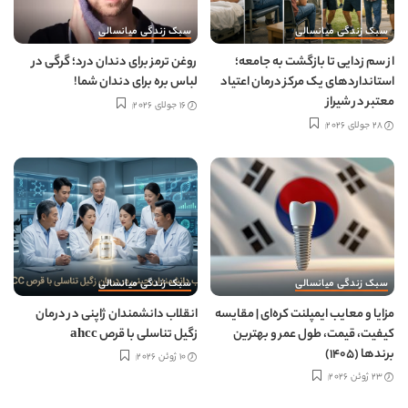
سبک زندگی میانسالی
سبک زندگی میانسالی
از سم زدایی تا بازگشت به جامعه؛
روغن ترمز برای دندان درد؛ گرگی در
استانداردهای یک مرکز درمان اعتیاد
لباس بره برای دندان شما!
معتبر در شیراز
16 جولای 2026
28 جولای 2026
سبک زندگی میانسالی
سبک زندگی میانسالی
مزایا و معایب ایمپلنت کره‌ای | مقایسه
انقلاب دانشمندان ژاپنی در درمان
کیفیت، قیمت، طول عمر و بهترین
زگیل تناسلی با قرص ahcc
برندها (1405)
10 ژوئن 2026
23 ژوئن 2026