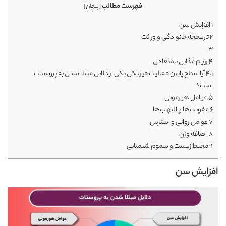
فهرست مطالب
[
پنهان
]
1
افزایش سن
2
تاریخچه خانوادگی و وراثت
3
4
رژیم غذایی نامتعادل
4.1
آیا سطح پایین فعالیت فیزیکی یکی از دلایل مبتلا شدن به پروستات
است؟
5
عوامل هورمونی
6
عفونت‌ها و التهاب‌ها
7
عوامل روانی و استرس
8
اضافه وزن
9
محیط زیست و سموم شیمیایی
افزایش سن