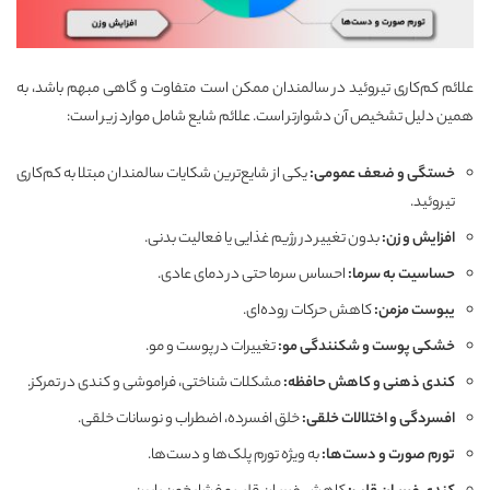
علائم کم‌کاری تیروئید در سالمندان ممکن است متفاوت و گاهی مبهم باشد، به
همین دلیل تشخیص آن دشوارتر است. علائم شایع شامل موارد زیر است:
خستگی و ضعف عمومی
:
یکی از شایع‌ترین شکایات سالمندان مبتلا به کم‌کاری
تیروئید.
افزایش وزن
:
بدون تغییر در رژیم غذایی یا فعالیت بدنی.
حساسیت به سرما
:
احساس سرما حتی در دمای عادی.
یبوست مزمن
:
کاهش حرکات روده‌ای.
خشکی پوست و شکنندگی مو
:
تغییرات در پوست و مو.
کندی ذهنی و کاهش حافظه
:
مشکلات شناختی، فراموشی و کندی در تمرکز.
افسردگی و اختلالات خلقی
:
خلق افسرده، اضطراب و نوسانات خلقی.
تورم صورت و دست‌ها
:
به ویژه تورم پلک‌ها و دست‌ها.