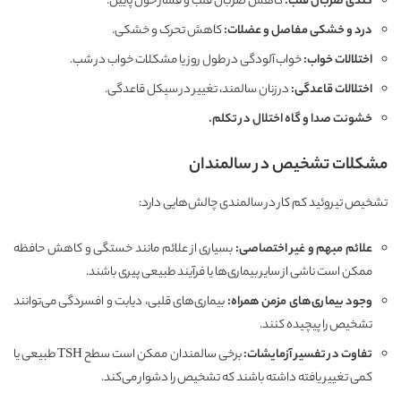
کندی ضربان قلب
:
کاهش ضربان قلب و فشار خون پایین.
درد و خشکی مفاصل و عضلات
:
کاهش تحرک و خشکی.
اختلالات خواب
:
خواب‌آلودگی در طول روز یا مشکلات خواب در شب.
اختلالات قاعدگی
:
در زنان سالمند، تغییر در سیکل قاعدگی.
خشونت صدا و گاه اختلال در تکلم
.
مشکلات تشخیص در سالمندان
تشخیص تیروئید کم کار در سالمندی چالش‌هایی دارد:
علائم مبهم و غیر اختصاصی
:
بسیاری از علائم مانند خستگی و کاهش حافظه
ممکن است ناشی از سایر بیماری‌ها یا فرآیند طبیعی پیری باشند.
وجود بیماری‌های مزمن همراه
:
بیماری‌های قلبی، دیابت و افسردگی می‌توانند
تشخیص را پیچیده کنند.
تفاوت در تفسیر آزمایشات
:
برخی سالمندان ممکن است سطح TSH طبیعی یا
کمی تغییر یافته داشته باشند که تشخیص را دشوار می‌کند.