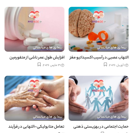
بیماری های میانسالی
بیماری های میانسالی
التهاب عصبی در آسیب اکسیداتیو مغز
افزایش طول عمر ناشی از متفورمین
1 آوریل 2026
31 مارس 2026
بیماری های میانسالی
بیماری های میانسالی
حمایت اجتماعی در بهزیستی ذهنی
تعامل متابولیکی–التهابی در فرآیند