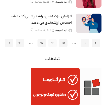
تیم تحریریه
10 دقیقه مطالعه
ارسال
شده
توسط
افزایش عزت نفس، راهکارهایی که به شما
احساس ارزشمندی می دهد!
تیم تحریریه
12 دقیقه مطالعه
ارسال
شده
…
…
توسط
99
97
96
95
1
تبلیغات