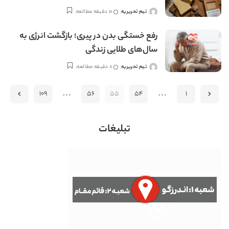
تیم تحریریه
10 دقیقه مطالعه
ارسال
شده
توسط
رفع خستگی بدن در پیری؛ بازگشت انرژی به
سال‌های طلایی زندگی
تیم تحریریه
8 دقیقه مطالعه
ارسال
شده
…
…
توسط
109
56
55
54
1
تبلیغات